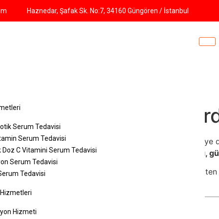
om
Haznedar, Şafak Sk. No:7, 34160 Güngören / İstanbul
z
etleriyle Acil Durumlar
metleri
yotik Serum Tedavisi
itamin Serum Tedavisi
arına daha hızlı ve konforlu çözümler sunmak için gelişmey
 Doz C Vitamini Serum Tedavisi
a hastaneye gitme zorunluluğunu ortadan kaldırarak
hızlı, 
yon Serum Tedavisi
 durumlarda hızlı müdahalenin önemi
, kimlerin bu hizmetten
erum Tedavisi
ı hakkında kapsamlı bilgiler sunacağız.
 Hizmetleri
edir?
iyon Hizmeti