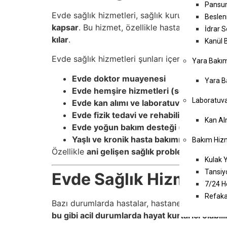
Pansu
Evde sağlık hizmetleri, sağlık kuruluşları veya
Beslen
kapsar
. Bu hizmet, özellikle hastaneye gitmek
İdrar 
kılar
.
Kanül 
Evde sağlık hizmetleri şunları içerebilir:
Yara Bakım
Evde doktor muayenesi
Yara B
Evde hemşire hizmetleri (serum takma,
Laboratuva
Evde kan alımı ve laboratuvar testleri
Evde fizik tedavi ve rehabilitasyon hizm
Kan Al
Evde yoğun bakım desteği (solunum tera
Yaşlı ve kronik hasta bakımı
Bakım Hizm
Özellikle
ani gelişen sağlık problemlerinde
ev
Kulak 
Tansiy
Evde Sağlık Hizmeti i
7/24 H
Refaka
Bazı durumlarda hastalar, hastaneye gitmeye 
bu gibi acil durumlarda hayat kurtarıcı olabili