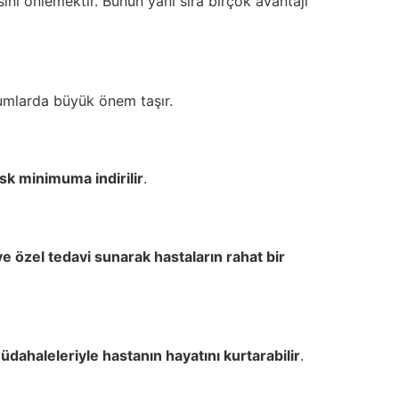
ini önlemektir. Bunun yanı sıra birçok avantajı
urumlarda büyük önem taşır.
isk minimuma indirilir
.
ye özel tedavi sunarak hastaların rahat bir
müdahaleleriyle hastanın hayatını kurtarabilir
.