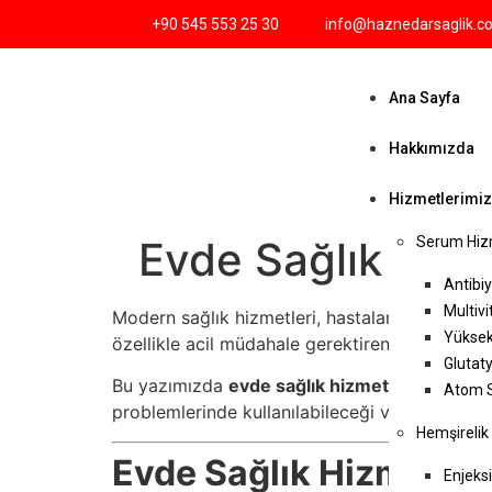
+90 545 553 25 30
info@haznedarsaglik.c
Ana Sayfa
Hakkımızda
Hizmetlerimi
Evde Sağlık Hizm
Serum Hiz
Antibi
Multiv
Modern sağlık hizmetleri, hastaların ihtiyaçl
Yüksek
özellikle acil müdahale gerektiren durumlard
Glutat
Bu yazımızda
evde sağlık hizmetleriyle acil
Atom S
problemlerinde kullanılabileceği ve avantajlar
Hemşirelik
Evde Sağlık Hizmeti N
Enjeks