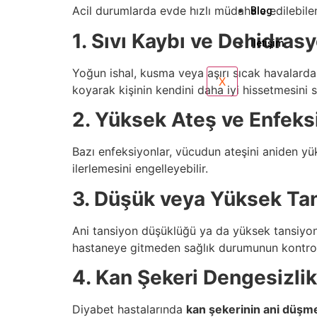
Acil durumlarda evde hızlı müdahale edilebilen 
Blog
1. Sıvı Kaybı ve Dehidras
İletişim
Yoğun ishal, kusma veya aşırı sıcak havalarda 
X
koyarak kişinin kendini daha iyi hissetmesini s
2. Yüksek Ateş ve Enfeks
Bazı enfeksiyonlar, vücudun ateşini aniden yükse
ilerlemesini engelleyebilir.
3. Düşük veya Yüksek Tan
Ani tansiyon düşüklüğü ya da yüksek tansiyon, 
hastaneye gitmeden sağlık durumunun kontrol a
4. Kan Şekeri Dengesizlikl
Diyabet hastalarında
kan şekerinin ani düşme