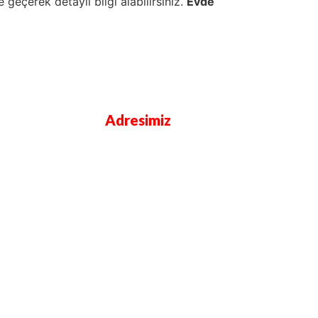
me geçerek detaylı bilgi alabilirsiniz.
Evde
Adresimiz