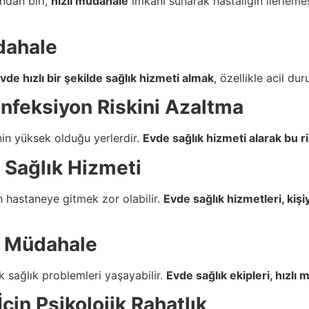
ndan biri,
hızlı müdahale
imkanı sunarak hastalığın ilerlemes
dahale
vde hızlı bir şekilde sağlık hizmeti almak
, özellikle acil d
nfeksiyon Riskini Azaltma
inin yüksek olduğu yerlerdir.
Evde sağlık hizmeti alarak bu r
l Sağlık Hizmeti
in hastaneye gitmek zor olabilir.
Evde sağlık hizmetleri, kişi
i Müdahale
k sağlık problemleri yaşayabilir.
Evde sağlık ekipleri, hızlı 
İçin Psikolojik Rahatlık