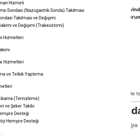
man Hizmeti
 özel sağlık profesyonelleri tarafından
hastanın kendi evind
me Sondası (Nazogastrik Sonda) Takılması
te zorlanan bireyler için büyük kolaylık sağlar ve
acil dur
Sondası Takılması ve Değişimi
Bakımı ve Değişimi (Trakeostomi)
ı Hizmetleri
akımı
 enjeksiyon, pansuman, tansiyon ölçümü vb.)
r Hizmetleri
etleri
ma ve Tetkik Yaptırma
pisi, oksijen tedavisi vb.)
etleri
de sağlık hizmetleri, hastaneye gitmeden hızlı bir şekilde 
Yıkama (Temizleme)
on ve Şeker Takibi
le Acil Durumlara Anında Müd
emşire Desteği
tçi Hemşire Desteği
zaman bulamayabilir ya da hastaneye ulaşana kadar sağlık 
r
.