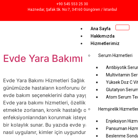
+90 545 553 25 30
Haznedar, Şafak Sk. No:7, 34160 Güngören / İstanbul
Ana Sayfa
Hakkımızda
Hizmetlerimiz
Evde Yara Bakımı Hizmetleri
Serum Hizmetleri
Antibiyotik Seru
Multivitamin Se
Evde Yara Bakımı Hizmetleri Sağlık hizmetleri
Yüksek Doz C Vi
günümüzde hastaların konforunu ön planda tutarak
Glutatyon Serum
evde bakım seçeneklerini daha yaygın hale getirmiştir.
Atom Serum Ted
Evde yara bakımı hizmetleri, özellikle yaşlı, hareket
Hemşirelik Hizmetler
etmekte zorlanan, kronik hastalığı olan veya hastane
enfeksiyonlarından korunmak isteyen kişiler için büyük
Enjeksiyon Hizm
bir kolaylık sunar. Bu yazıda evde yara bakımı nedir,
Pansuman Hizm
nasıl uygulanır, kimler için uygundur ve avantajları […]
Beslenme Sonda