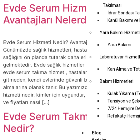
Evde Serum Hizmeti Nedir?
Takılması
İdrar Sondası Ta
Avantajları Nelerdir?
Kanül Bakımı ve
Yara Bakımı Hizmetl
Evde Serum Hizmeti Nedir? Avantajları Nelerdir?
Yara Bakımı
Günümüzde sağlık hizmetleri, hastaların konforunu ve
sağlığını ön planda tutarak daha erişilebilir hale
Laboratuvar Hizmetl
gelmektedir. Evde sağlık hizmetleri kapsamında sunulan
Kan Alma ve Tet
evde serum takma hizmeti, hastaların hastaneye
gitmeden, kendi evlerinde güvenli bir şekilde tedavi
Bakım Hizmetleri
almalarına olanak tanır. Bu yazımızda evde serum
Kulak Yıkama (
hizmeti nedir, kimler için uygundur, avantajları nelerdir
Tansiyon ve Şeke
ve fiyatları nasıl […]
7/24 Hemşire De
Evde Serum Takma Ücreti
Refakatçi Hemşi
Nedir?
Blog